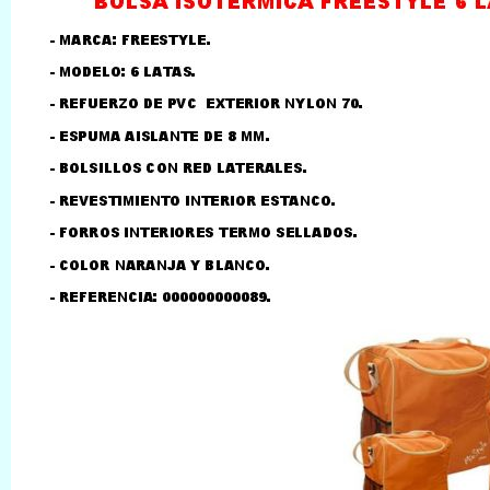
LLAMAR AL TELEFONO
957156032
626246281