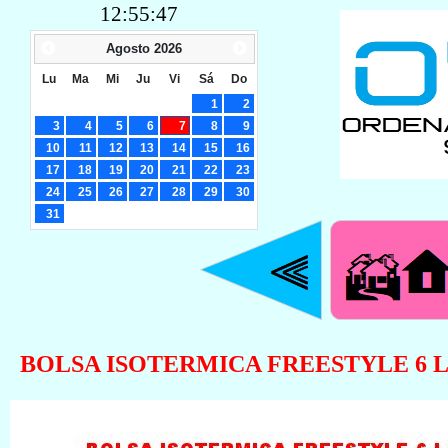
12:55:48
Agosto
2026
Lu
Ma
Mi
Ju
Vi
Sá
Do
1
2
3
4
5
6
7
8
9
10
11
12
13
14
15
16
17
18
19
20
21
22
23
24
25
26
27
28
29
30
31
BOLSA ISOTERMICA FREESTYLE 6 L