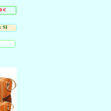
0 €
 SI