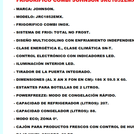
LLAMAR AL TELEFONO
957156032
626246281