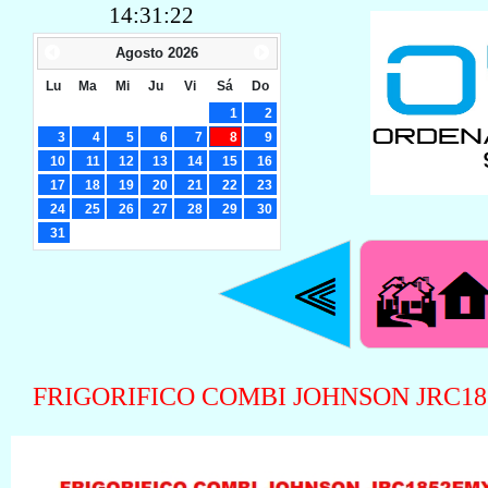
14:31:23
Agosto
2026
Lu
Ma
Mi
Ju
Vi
Sá
Do
1
2
3
4
5
6
7
8
9
10
11
12
13
14
15
16
17
18
19
20
21
22
23
24
25
26
27
28
29
30
31
FRIGORIFICO COMBI JOHNSON JRC18