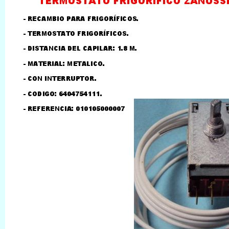
LLAMAR AL TELEFONO
957156032
626246281