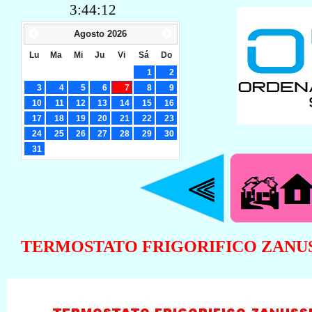
3:44:13
Agosto
2026
Lu
Ma
Mi
Ju
Vi
Sá
Do
1
2
3
4
5
6
7
8
9
10
11
12
13
14
15
16
17
18
19
20
21
22
23
24
25
26
27
28
29
30
31
TERMOSTATO FRIGORIFICO ZANUSSI