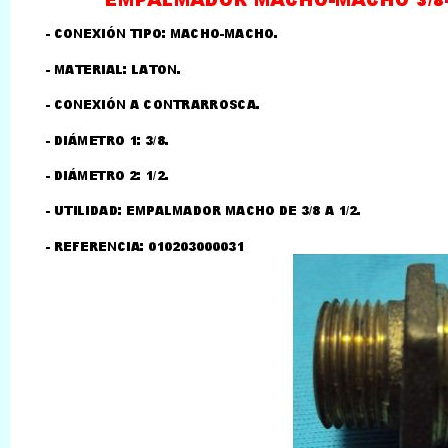
LLAMAR AL TELEFONO
957156032
626246281