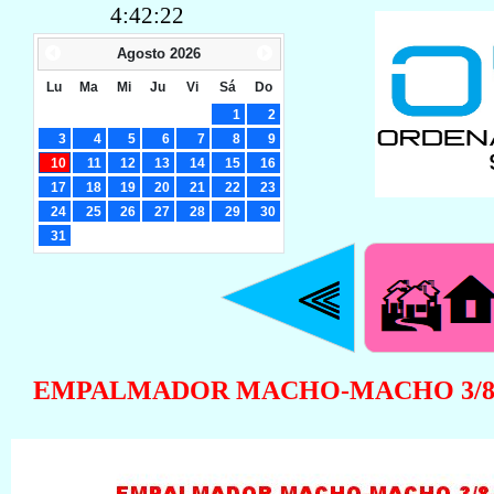
4:42:23
Agosto
2026
Lu
Ma
Mi
Ju
Vi
Sá
Do
1
2
3
4
5
6
7
8
9
10
11
12
13
14
15
16
17
18
19
20
21
22
23
24
25
26
27
28
29
30
31
EMPALMADOR MACHO-MACHO 3/8 - 