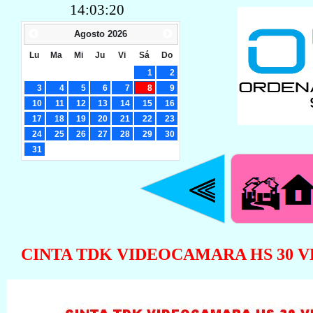
14:03:20
Agosto
2026
Lu
Ma
Mi
Ju
Vi
Sá
Do
1
2
3
4
5
6
7
8
9
10
11
12
13
14
15
16
17
18
19
20
21
22
23
24
25
26
27
28
29
30
31
CINTA TDK VIDEOCAMARA HS 30 VH