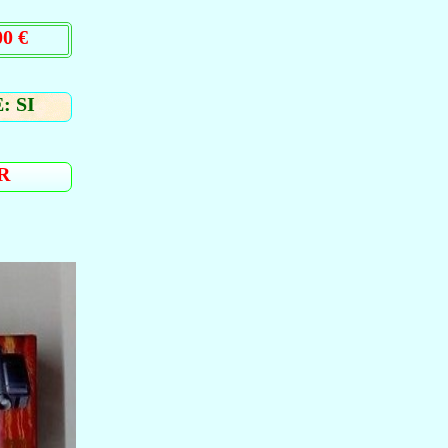
0 €
: SI
R