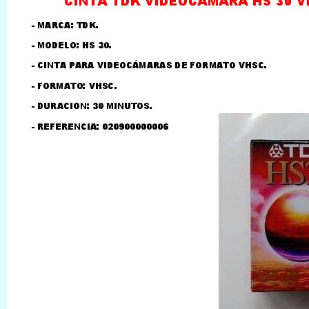
LLAMAR AL TELEFONO
957156032
626246281