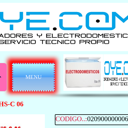
MENU
S-C 06
CODIGO..:
02090000000