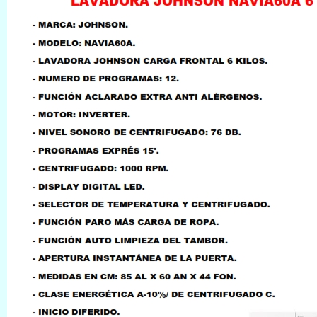
LLAMAR AL TELEFONO
957156032
626246281