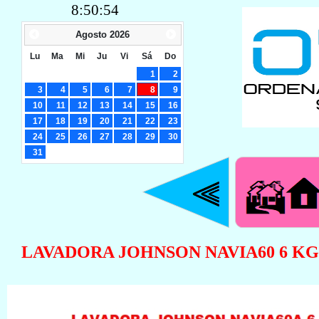
8:50:55
Agosto
2026
Lu
Ma
Mi
Ju
Vi
Sá
Do
1
2
3
4
5
6
7
8
9
10
11
12
13
14
15
16
17
18
19
20
21
22
23
24
25
26
27
28
29
30
31
LAVADORA JOHNSON NAVIA60 6 KG.