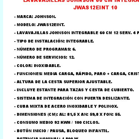
LLAMAR AL TELEFONO
957156032
626246281