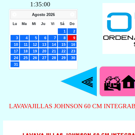
1:35:01
Agosto
2026
Lu
Ma
Mi
Ju
Vi
Sá
Do
1
2
3
4
5
6
7
8
9
10
11
12
13
14
15
16
17
18
19
20
21
22
23
24
25
26
27
28
29
30
31
LAVAVAJILLAS JOHNSON 60 CM INTEGRAB