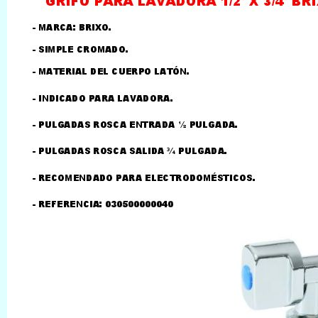
LLAMAR AL TELEFONO
957156032
626246281