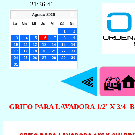
21:36:42
Agosto
2026
Lu
Ma
Mi
Ju
Vi
Sá
Do
1
2
3
4
5
6
7
8
9
10
11
12
13
14
15
16
17
18
19
20
21
22
23
24
25
26
27
28
29
30
31
GRIFO PARA LAVADORA 1/2' X 3/4' 