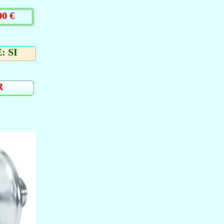
0 €
: SI
R