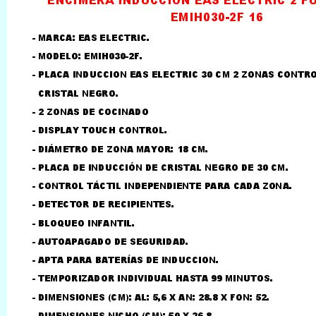
LLAMAR AL TELEFONO
957156032
626246281