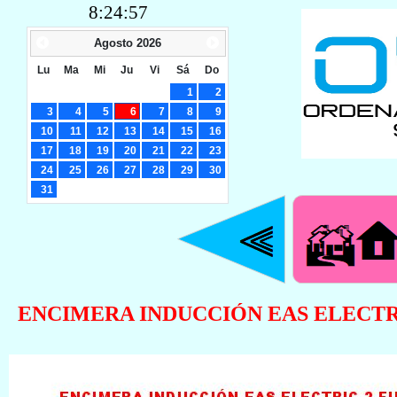
8:24:58
Agosto
2026
Lu
Ma
Mi
Ju
Vi
Sá
Do
1
2
3
4
5
6
7
8
9
10
11
12
13
14
15
16
17
18
19
20
21
22
23
24
25
26
27
28
29
30
31
ENCIMERA INDUCCIÓN EAS ELECTRIC