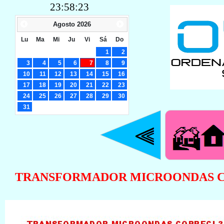
23:58:24
Agosto
2026
Lu
Ma
Mi
Ju
Vi
Sá
Do
1
2
3
4
5
6
7
8
9
10
11
12
13
14
15
16
17
18
19
20
21
22
23
24
25
26
27
28
29
30
31
TRANSFORMADOR MICROONDAS COPR