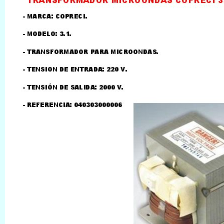
LLAMAR AL TELEFONO
957156032
626246281