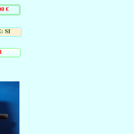
0 €
: SI
R