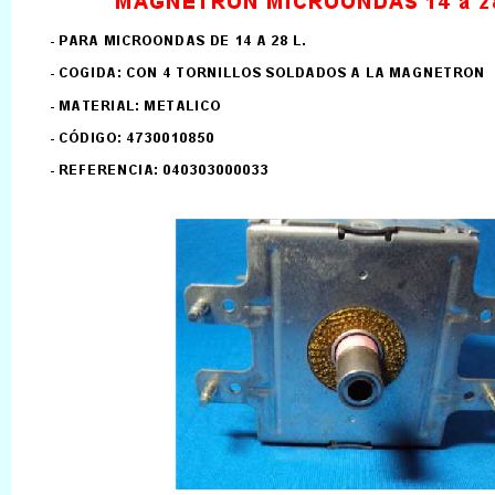
LLAMAR AL TELEFONO
957156032
626246281