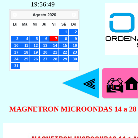
19:56:50
Agosto
2026
Lu
Ma
Mi
Ju
Vi
Sá
Do
1
2
3
4
5
6
7
8
9
10
11
12
13
14
15
16
17
18
19
20
21
22
23
24
25
26
27
28
29
30
31
MAGNETRON MICROONDAS 14 a 28 L