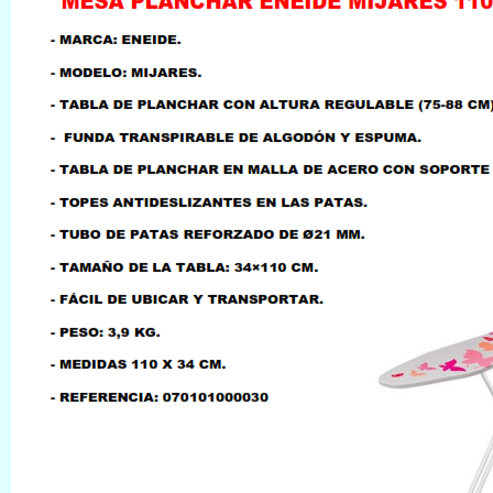
LLAMAR AL TELEFONO
957156032
626246281