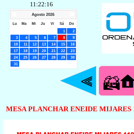
11:22:17
Agosto
2026
Lu
Ma
Mi
Ju
Vi
Sá
Do
1
2
3
4
5
6
7
8
9
10
11
12
13
14
15
16
17
18
19
20
21
22
23
24
25
26
27
28
29
30
31
MESA PLANCHAR ENEIDE MIJARES 1