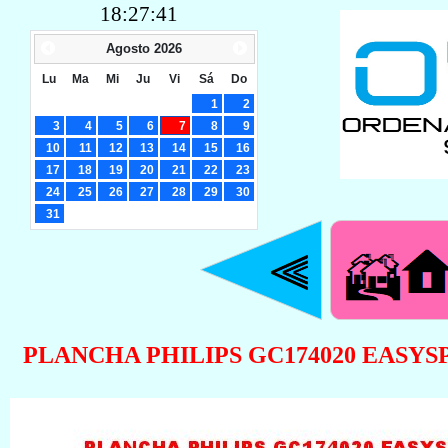
18:27:42
Agosto
2026
Lu
Ma
Mi
Ju
Vi
Sá
Do
1
2
3
4
5
6
7
8
9
10
11
12
13
14
15
16
17
18
19
20
21
22
23
24
25
26
27
28
29
30
31
PLANCHA PHILIPS GC174020 EASYS