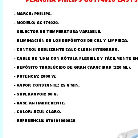
LLAMAR AL TELEFONO
957156032
626246281