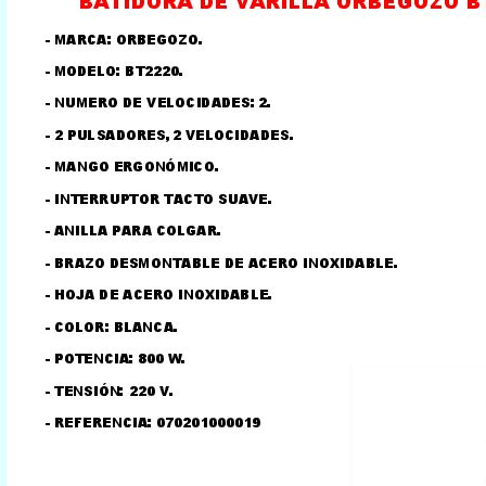
LLAMAR AL TELEFONO
957156032
626246281