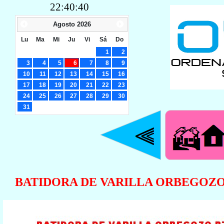
22:40:41
Agosto
2026
Lu
Ma
Mi
Ju
Vi
Sá
Do
1
2
3
4
5
6
7
8
9
10
11
12
13
14
15
16
17
18
19
20
21
22
23
24
25
26
27
28
29
30
31
BATIDORA DE VARILLA ORBEGOZO 