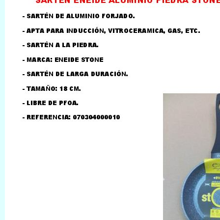
LLAMAR AL TELEFONO
957156032
626246281