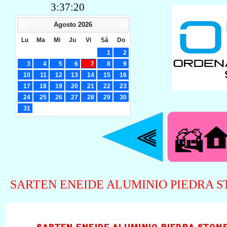
3:37:20
Agosto
2026
Lu
Ma
Mi
Ju
Vi
Sá
Do
1
2
3
4
5
6
7
8
9
10
11
12
13
14
15
16
17
18
19
20
21
22
23
24
25
26
27
28
29
30
31
SARTEN ENEIDE ALUMINIO PIEDRA ST