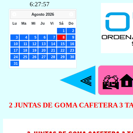
6:27:58
Agosto
2026
Lu
Ma
Mi
Ju
Vi
Sá
Do
1
2
3
4
5
6
7
8
9
10
11
12
13
14
15
16
17
18
19
20
21
22
23
24
25
26
27
28
29
30
31
2 JUNTAS DE GOMA CAFETERA 3 TA