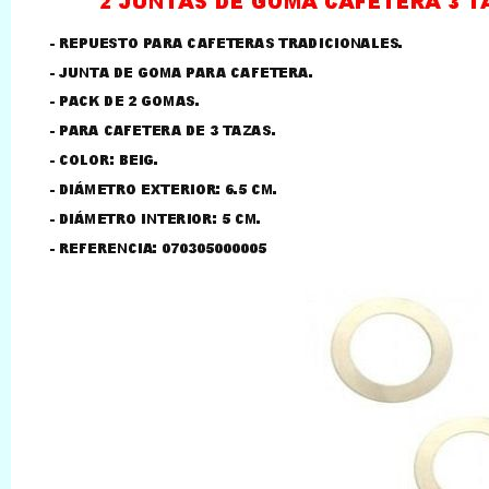
LLAMAR AL TELEFONO
957156032
626246281