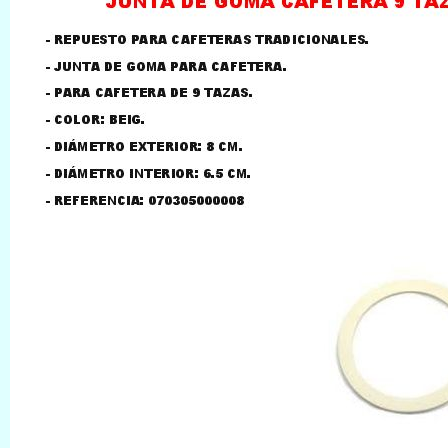
LLAMAR AL TELEFONO
957156032
626246281