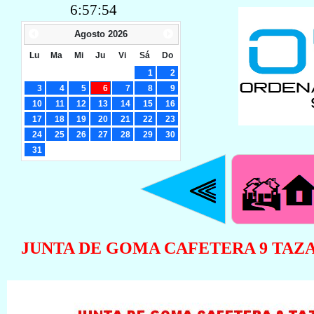
6:57:55
Agosto
2026
Lu
Ma
Mi
Ju
Vi
Sá
Do
1
2
3
4
5
6
7
8
9
10
11
12
13
14
15
16
17
18
19
20
21
22
23
24
25
26
27
28
29
30
31
JUNTA DE GOMA CAFETERA 9 TAZA