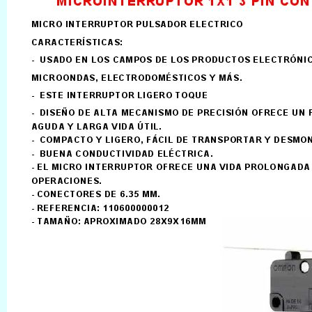
LLAMAR AL TELEFONO
957156032
626246281