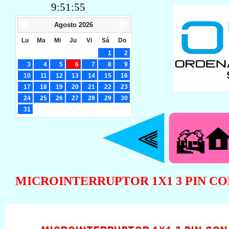
9:51:56
Agosto
2026
Lu
Ma
Mi
Ju
Vi
Sá
Do
1
2
3
4
5
6
7
8
9
10
11
12
13
14
15
16
17
18
19
20
21
22
23
24
25
26
27
28
29
30
31
MICROINTERRUPTOR 1X1 3 PIN CO