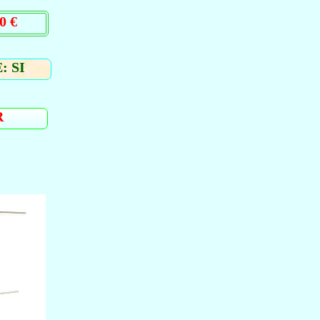
0 €
: SI
R