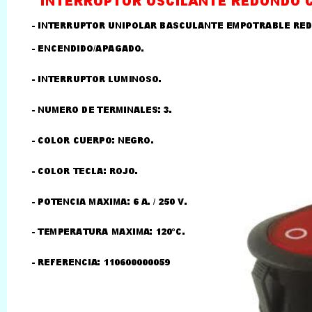
LLAMAR AL TELEFONO
957156032
626246281