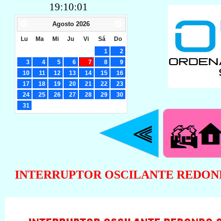
19:10:02
Agosto
2026
Lu
Ma
Mi
Ju
Vi
Sá
Do
1
2
3
4
5
6
7
8
9
10
11
12
13
14
15
16
17
18
19
20
21
22
23
24
25
26
27
28
29
30
31
INTERRUPTOR OSCILANTE REDOND