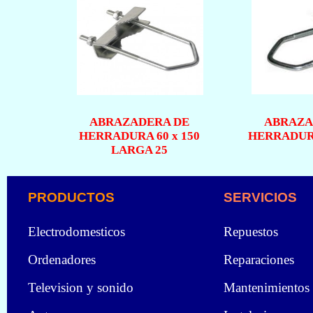
ABRAZADERA DE
ABRAZA
HERRADURA 60 x 150
HERRADUR
LARGA 25
PRODUCTOS
SERVICIOS
Electrodomesticos
Repuestos
Ordenadores
Reparaciones
Television y sonido
Mantenimientos