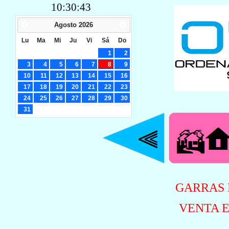
10:30:43
Agosto
2026
Lu
Ma
Mi
Ju
Vi
Sá
Do
1
2
3
4
5
6
7
8
9
10
11
12
13
14
15
16
17
18
19
20
21
22
23
24
25
26
27
28
29
30
31
GARRAS 
VENTA E