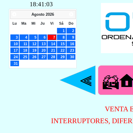
18:41:04
Agosto
2026
Lu
Ma
Mi
Ju
Vi
Sá
Do
1
2
3
4
5
6
7
8
9
10
11
12
13
14
15
16
17
18
19
20
21
22
23
24
25
26
27
28
29
30
31
VENTA E
INTERRUPTORES, DIFER