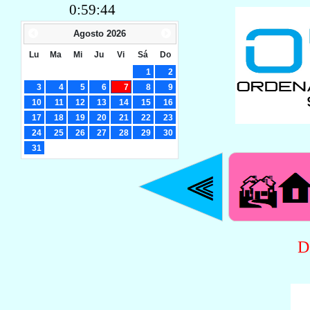
0:59:45
Agosto
2026
Lu
Ma
Mi
Ju
Vi
Sá
Do
1
2
3
4
5
6
7
8
9
10
11
12
13
14
15
16
17
18
19
20
21
22
23
24
25
26
27
28
29
30
31
D