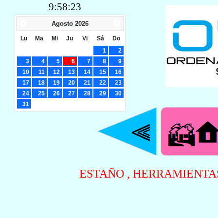
9:58:23
Agosto
2026
Lu
Ma
Mi
Ju
Vi
Sá
Do
1
2
3
4
5
6
7
8
9
10
11
12
13
14
15
16
17
18
19
20
21
22
23
24
25
26
27
28
29
30
31
ESTAÑO , HERRAMIENTA