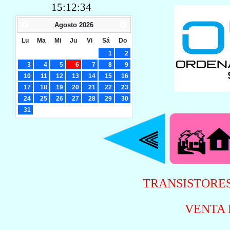
15:12:34
Agosto
2026
Lu
Ma
Mi
Ju
Vi
Sá
Do
1
2
3
4
5
6
7
8
9
10
11
12
13
14
15
16
17
18
19
20
21
22
23
24
25
26
27
28
29
30
31
TRANSISTORES
VENTA 