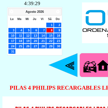
4:39:30
Agosto
2026
Lu
Ma
Mi
Ju
Vi
Sá
Do
1
2
3
4
5
6
7
8
9
10
11
12
13
14
15
16
17
18
19
20
21
22
23
24
25
26
27
28
29
30
31
PILAS 4 PHILIPS RECARGABLES LR0