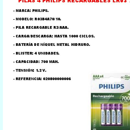
LLAMAR AL TELEFONO
957156032
626246281