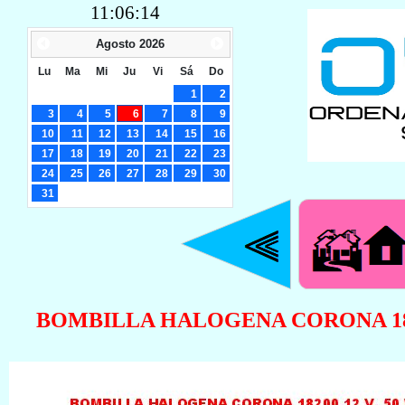
11:06:15
Agosto
2026
Lu
Ma
Mi
Ju
Vi
Sá
Do
1
2
3
4
5
6
7
8
9
10
11
12
13
14
15
16
17
18
19
20
21
22
23
24
25
26
27
28
29
30
31
BOMBILLA HALOGENA CORONA 18200 