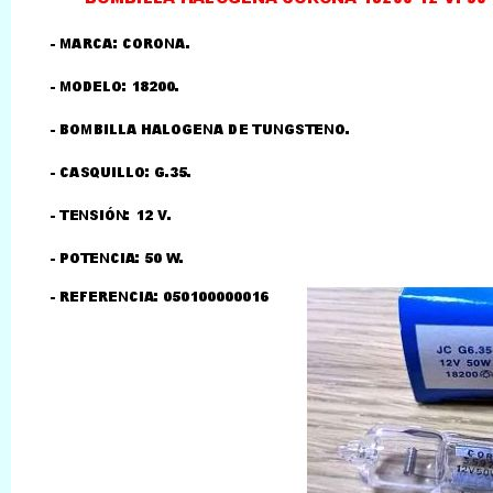
LLAMAR AL TELEFONO
957156032
626246281