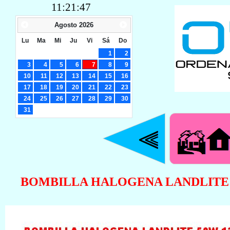
11:21:48
Agosto
2026
Lu
Ma
Mi
Ju
Vi
Sá
Do
1
2
3
4
5
6
7
8
9
10
11
12
13
14
15
16
17
18
19
20
21
22
23
24
25
26
27
28
29
30
31
BOMBILLA HALOGENA LANDLITE 50