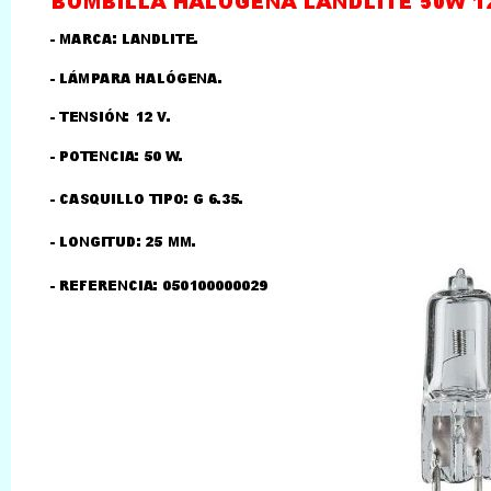
LLAMAR AL TELEFONO
957156032
626246281