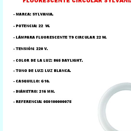
LLAMAR AL TELEFONO
957156032
626246281