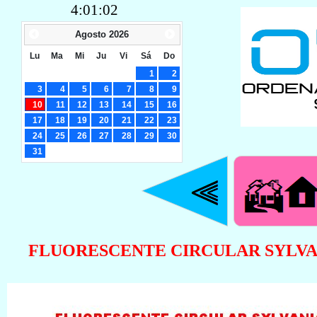
4:01:03
Agosto
2026
Lu
Ma
Mi
Ju
Vi
Sá
Do
1
2
3
4
5
6
7
8
9
10
11
12
13
14
15
16
17
18
19
20
21
22
23
24
25
26
27
28
29
30
31
FLUORESCENTE CIRCULAR SYLVAN