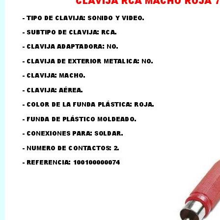
LLAMAR AL TELEFONO
957156032
626246281