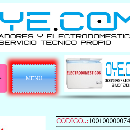
MENU
CODIGO..:
10010000007