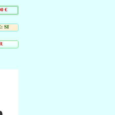
0 €
: SI
R