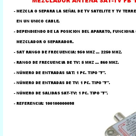
LLAMAR AL TELEFONO
957156032
626246281