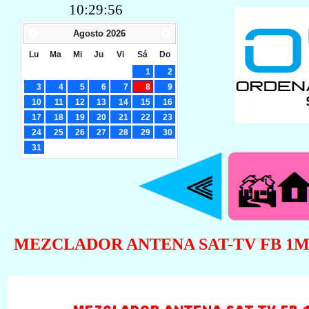
10:29:56
Agosto
2026
Lu
Ma
Mi
Ju
Vi
Sá
Do
1
2
3
4
5
6
7
8
9
10
11
12
13
14
15
16
17
18
19
20
21
22
23
24
25
26
27
28
29
30
31
MEZCLADOR ANTENA SAT-TV FB 1M