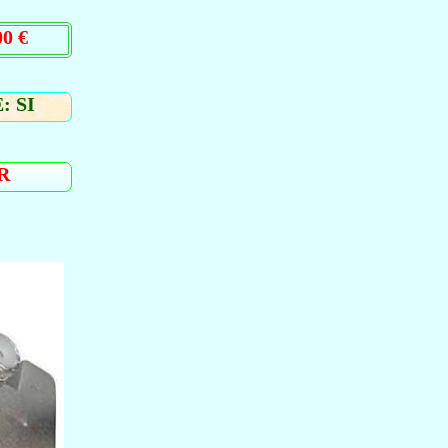
0 €
: SI
R