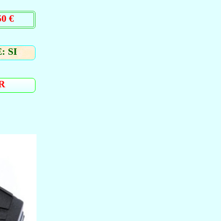
0 €
: SI
R