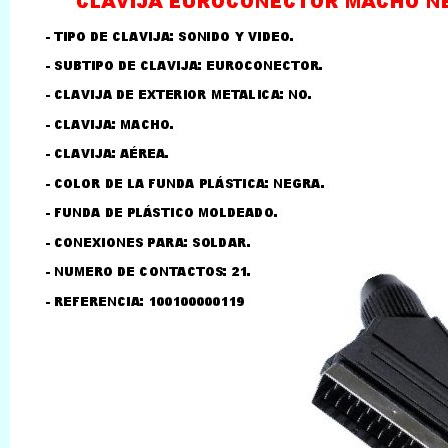
LLAMAR AL TELEFONO
957156032
626246281