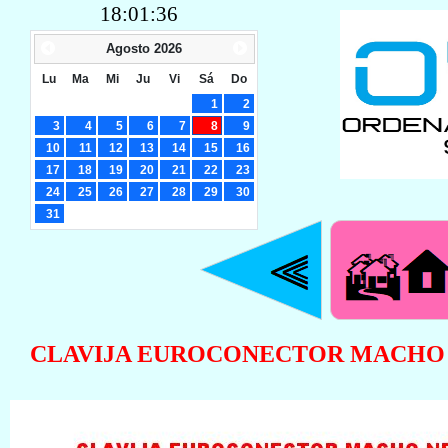
18:01:36
Agosto
2026
Lu
Ma
Mi
Ju
Vi
Sá
Do
1
2
3
4
5
6
7
8
9
10
11
12
13
14
15
16
17
18
19
20
21
22
23
24
25
26
27
28
29
30
31
CLAVIJA EUROCONECTOR MACHO 