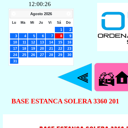
12:00:26
Agosto
2026
Lu
Ma
Mi
Ju
Vi
Sá
Do
1
2
3
4
5
6
7
8
9
10
11
12
13
14
15
16
17
18
19
20
21
22
23
24
25
26
27
28
29
30
31
BASE ESTANCA SOLERA 3360 201