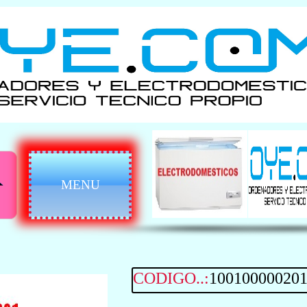
MENU
CODIGO..:
10010000020