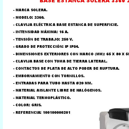
LLAMAR AL TELEFONO
957156032
626246281