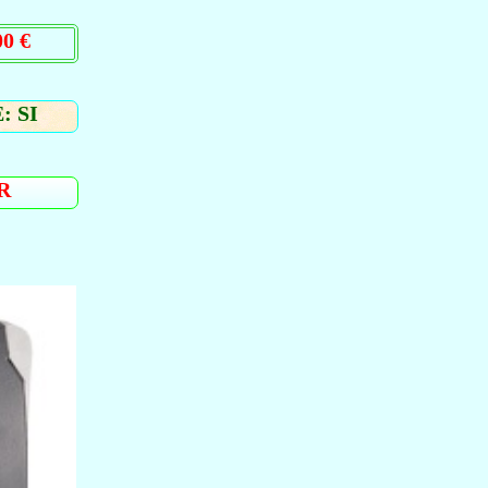
0 €
: SI
R