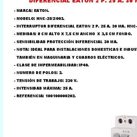
LLAMAR AL TELEFONO
957156032
626246281