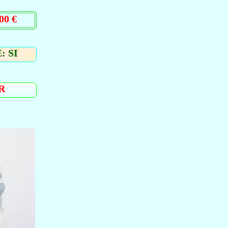
00 €
: SI
R