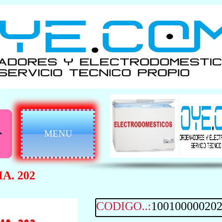
MENU
A. 202
CODIGO..:
10010000020