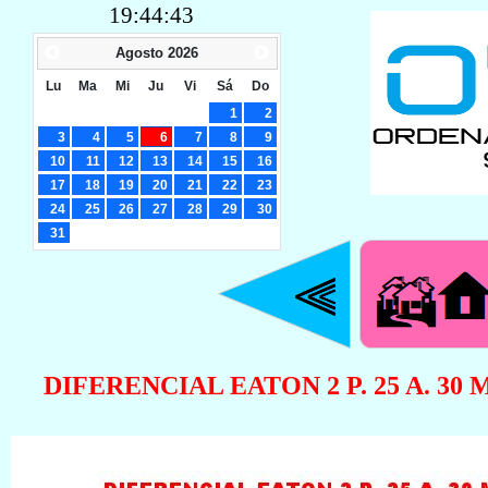
19:44:44
Agosto
2026
Lu
Ma
Mi
Ju
Vi
Sá
Do
1
2
3
4
5
6
7
8
9
10
11
12
13
14
15
16
17
18
19
20
21
22
23
24
25
26
27
28
29
30
31
DIFERENCIAL EATON 2 P. 25 A. 30 M