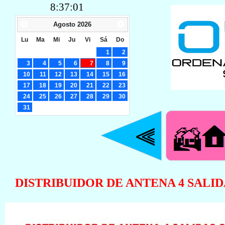
8:37:02
Agosto
2026
Lu
Ma
Mi
Ju
Vi
Sá
Do
1
2
3
4
5
6
7
8
9
10
11
12
13
14
15
16
17
18
19
20
21
22
23
24
25
26
27
28
29
30
31
DISTRIBUIDOR DE ANTENA 4 SALIDA