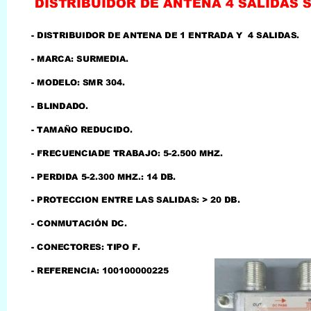
LLAMAR AL TELEFONO
957156032
626246281