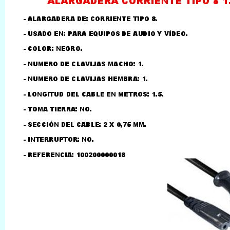
LLAMAR AL TELEFONO
957156032
626246281