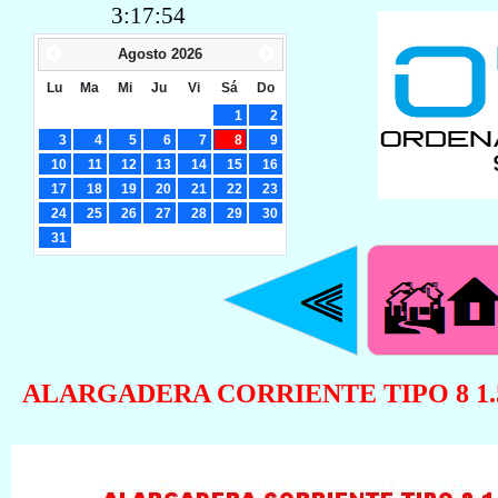
3:17:55
Agosto
2026
Lu
Ma
Mi
Ju
Vi
Sá
Do
1
2
3
4
5
6
7
8
9
10
11
12
13
14
15
16
17
18
19
20
21
22
23
24
25
26
27
28
29
30
31
ALARGADERA CORRIENTE TIPO 8 1.5