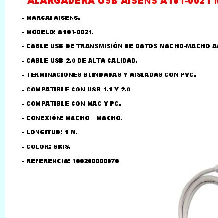
LLAMAR AL TELEFONO
957156032
626246281