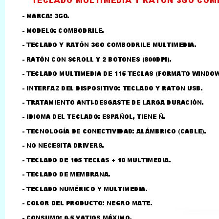
LLAMAR AL TELEFONO
957156032
626246281