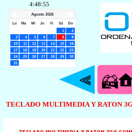
4:48:56
Agosto
2026
Lu
Ma
Mi
Ju
Vi
Sá
Do
1
2
3
4
5
6
7
8
9
10
11
12
13
14
15
16
17
18
19
20
21
22
23
24
25
26
27
28
29
30
31
TECLADO MULTIMEDIA Y RATON 3