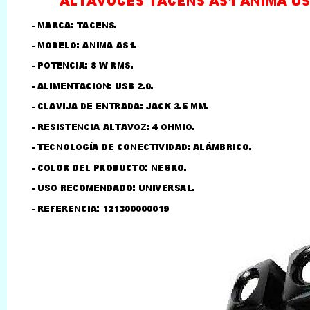
LLAMAR AL TELEFONO
957156032
626246281