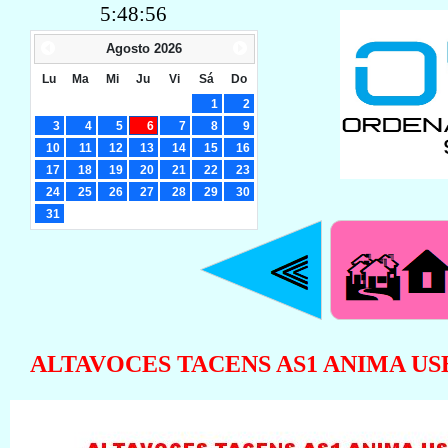
5:48:57
Agosto
2026
Lu
Ma
Mi
Ju
Vi
Sá
Do
1
2
3
4
5
6
7
8
9
10
11
12
13
14
15
16
17
18
19
20
21
22
23
24
25
26
27
28
29
30
31
ALTAVOCES TACENS AS1 ANIMA USB 