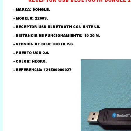
LLAMAR AL TELEFONO
957156032
626246281