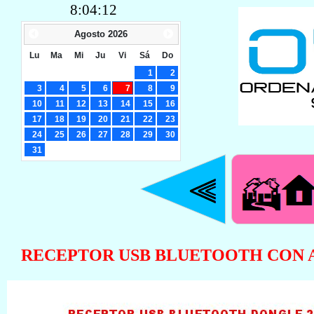
8:04:13
Agosto
2026
Lu
Ma
Mi
Ju
Vi
Sá
Do
1
2
3
4
5
6
7
8
9
10
11
12
13
14
15
16
17
18
19
20
21
22
23
24
25
26
27
28
29
30
31
RECEPTOR USB BLUETOOTH CON A