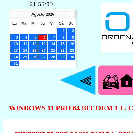
21:55:10
Agosto
2026
Lu
Ma
Mi
Ju
Vi
Sá
Do
1
2
3
4
5
6
7
8
9
10
11
12
13
14
15
16
17
18
19
20
21
22
23
24
25
26
27
28
29
30
31
WINDOWS 11 PRO 64 BIT OEM 1 L.