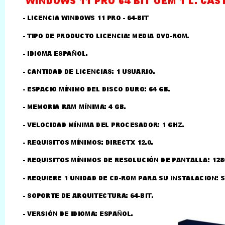
LLAMAR AL TELEFONO
957156032
626246281