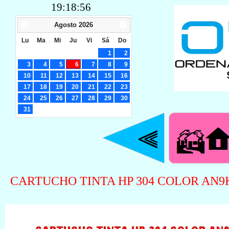
19:18:57
Agosto
2026
Lu
Ma
Mi
Ju
Vi
Sá
Do
1
2
3
4
5
6
7
8
9
10
11
12
13
14
15
16
17
18
19
20
21
22
23
24
25
26
27
28
29
30
31
CARTUCHO TINTA HP 304 COLOR AN9