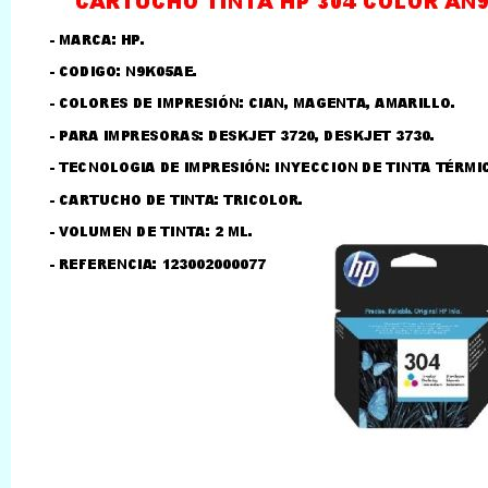
LLAMAR AL TELEFONO
957156032
626246281