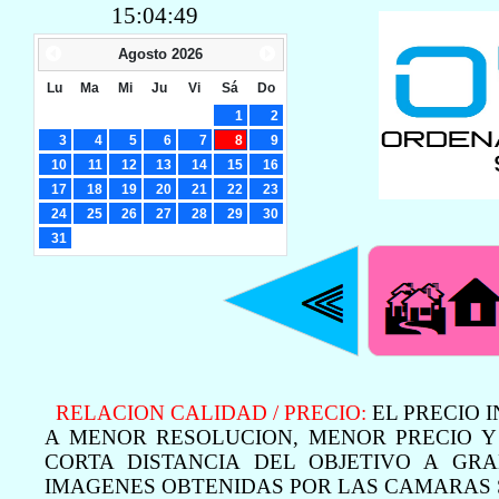
15:04:50
Agosto
2026
Lu
Ma
Mi
Ju
Vi
Sá
Do
1
2
3
4
5
6
7
8
9
10
11
12
13
14
15
16
17
18
19
20
21
22
23
24
25
26
27
28
29
30
31
RELACION CALIDAD / PRECIO:
EL PRECIO 
A MENOR RESOLUCION, MENOR PRECIO Y
CORTA DISTANCIA DEL OBJETIVO A G
IMAGENES OBTENIDAS POR LAS CAMARAS 