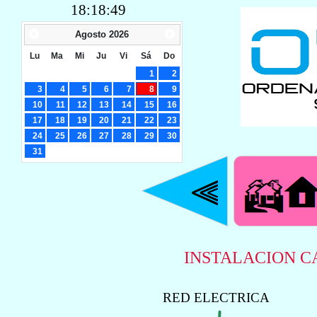
18:18:49
Agosto
2026
Lu
Ma
Mi
Ju
Vi
Sá
Do
1
2
3
4
5
6
7
8
9
10
11
12
13
14
15
16
17
18
19
20
21
22
23
24
25
26
27
28
29
30
31
INSTALACION 
RED ELECTRICA