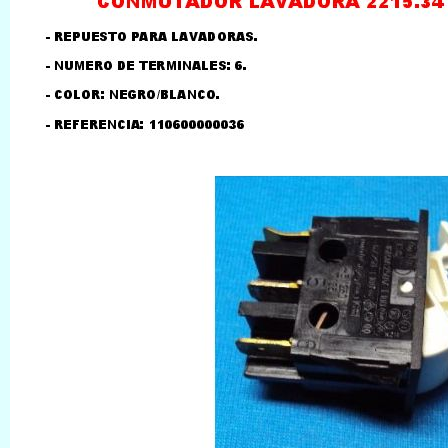
LLAMAR AL TELEFONO
957156032
626246281