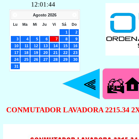
12:01:45
Agosto
2026
Lu
Ma
Mi
Ju
Vi
Sá
Do
1
2
3
4
5
6
7
8
9
10
11
12
13
14
15
16
17
18
19
20
21
22
23
24
25
26
27
28
29
30
31
CONMUTADOR LAVADORA 2215.34 2X